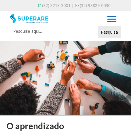
(32) 3215-3001 |
(32) 98829-0030
O aprendizado