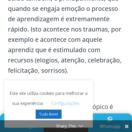
quando se engaja emoção o processo
de aprendizagem é extremamente
rápido. Isto acontece nos traumas, por
exemplo e acontece com aquele
aprendiz que é estimulado com
recursos (elogios, atenção, celebração,
felicitação, sorrisos).
Este site utiliza cookies para melhorar a
Gostou de saber mais sobre
sua experiência.
Configurações
autodesenvolvimento? Este tópico é
Tudo Bem!
parte do curso online
PNL Para
Iniciantes
, que vai te ensinar a como
Share This
Como Chegar
Ligar
Whatsapp