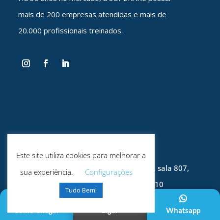
mais de 200 empresas atendidas e mais de
20.000 profissionais treinados.
Fale Conosco
Este site utiliza cookies para melhorar a
Avenida Barão do Rio Branco, 2406, sala 807,
sua experiência.
Configurações
Centro, Juiz de Fora, MG, CEP 36016-310
Tudo Bem!
Como Chegar
Ligar
Whatsapp