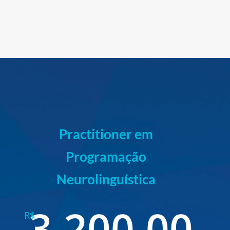
Practitioner em
Programação
Neurolinguística
3.200,00
R$