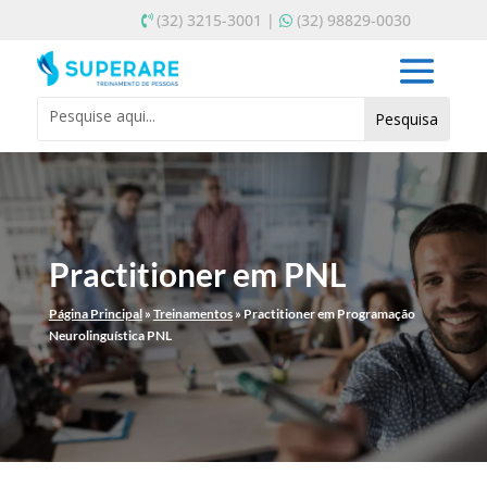
(32) 3215-3001 |
(32) 98829-0030
Practitioner em PNL
Página Principal
»
Treinamentos
»
Practitioner em Programação
Neurolinguística PNL