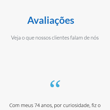
Avaliações
Veja o que nossos clientes falam de nós
“
“
PNL você compreende que a vida é
Com meus 74 anos, por curiosidade, fiz o
muito mais simples