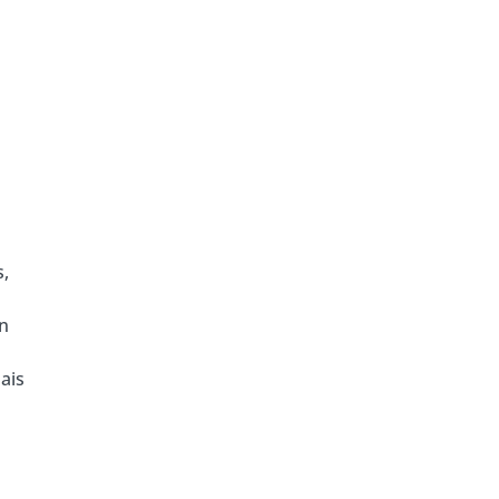
s,
in
ais