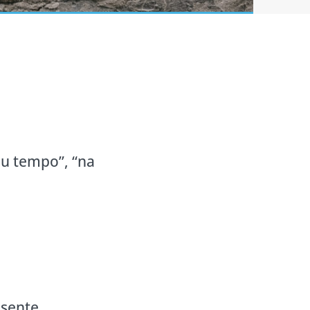
eu tempo”, “na
esente,