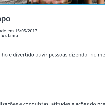
mpo
zado em 15/05/2017
rlos Lima
anho e divertido ouvir pessoas dizendo “no m
izações e conquistas, atitudes e ações do pr