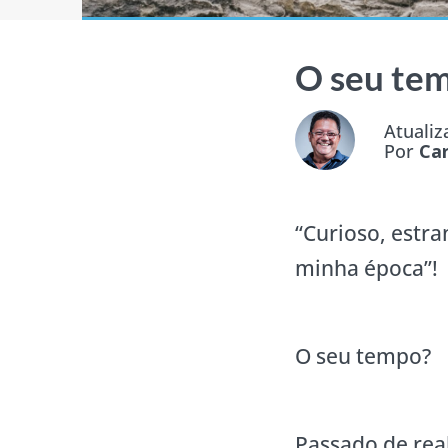
O seu te
Atuali
Por
Ca
“Curioso, estr
minha época”!
O seu tempo?
Passado de real