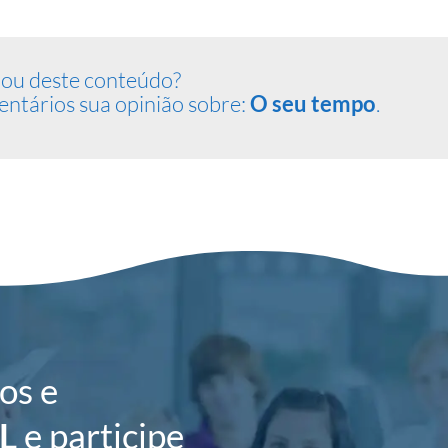
ou deste conteúdo?
ntários sua opinião sobre:
O seu tempo
.
os e
L
e participe