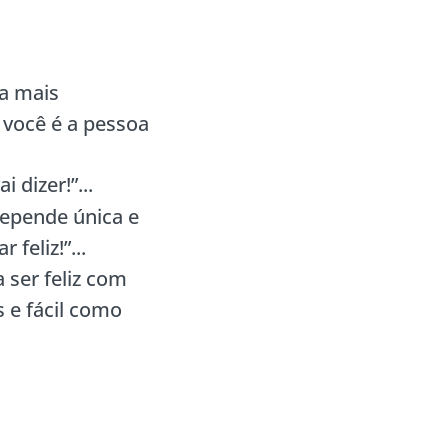
oa mais
 você é a pessoa
 dizer!”...
depende única e
feliz!”...
 ser feliz com
 e fácil como