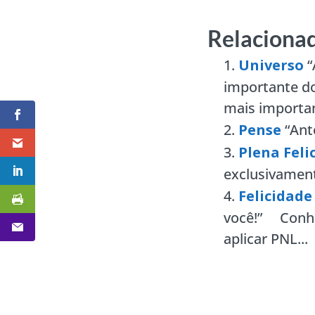
Relacionad
Universo
“
importante do
mais importan
Pense
“Ant
Plena Feli
exclusivamente
Felicidade
você!” Conheç
aplicar PNL...