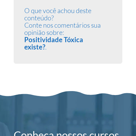
O que você achou deste
conteúdo?
Conte nos comentários sua
opinião sobre:
Positividade Tóxica
existe?
.
Conheça nossos cursos